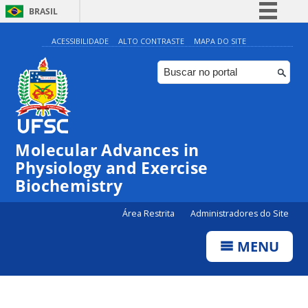
BRASIL
Simplifique!
ACESSIBILIDADE
ALTO CONTRASTE
MAPA DO SITE
Comunica BR
Participe
Acesso à informação
Legislação
Molecular Advances in
Canais
Physiology and Exercise
Biochemistry
Área Restrita
Administradores do Site
MENU